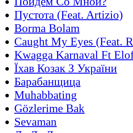
Пойдём Со Мной?
Пустота (Feat. Artizio)
Borma Bolam
Caught My Eyes (Feat. 
Kwagga Karnaval Ft Elof
Їхав Козак З України
Барабанщица
Muhabbating
Gözlerime Bak
Sevaman