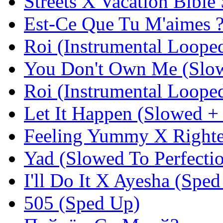
Streets X Vacation Bible
Est-Ce Que Tu M'aimes 
Roi (Instrumental Loope
You Don't Own Me (Slow
Roi (Instrumental Loope
Let It Happen (Slowed +
Feeling Yummy X Righte
Yad (Slowed To Perfecti
I'll Do It X Ayesha (Spe
505 (Sped Up)